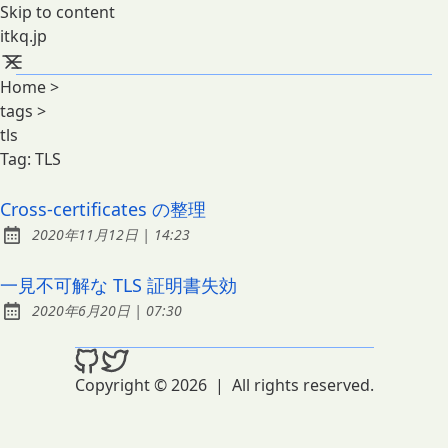
Skip to content
itkq.jp
Home
>
tags
>
tls
Tag:
TLS
Cross-certificates の整理
at
2020年11月12日
|
14:23
Published:
一見不可解な TLS 証明書失効
at
2020年6月20日
|
07:30
Published:
Copyright © 2026
|
All rights reserved.