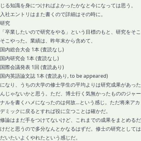
じる知識を身につければよかったかなと今になっては思う。
入社エントリはまた書くので詳細はその時に。
研究
「卒業したいので研究をやる」という目標のもと、研究をそこ
そこやった。業績は、昨年末から含めて、
国内総合大会 1本 (査読なし)
国内研究会 1本 (査読なし)
国際会議発表 1回 (査読あり)
国内英語論文誌 1本 (査読あり, to be appeared)
になり、うちの大学の修士学生の平均よりは研究成果があった
んじゃないかと思う。ただ、博士行く気無かったもののジャー
ナルを書くハメになったのは何故…という感じ。ただ将来アカ
デミックに戻るとすれば役に立つことは確かだ。
修論はまだ手をつけてないけど、これまでの成果をまとめるだ
けだと思うので多分なんとかなるはずだ。修士の研究としては
だいたいよくやれたという感じだ。