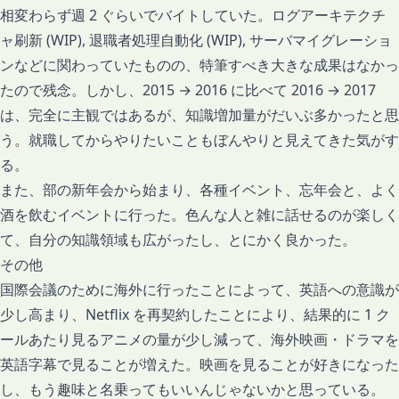
相変わらず週 2 ぐらいでバイトしていた。ログアーキテクチ
ャ刷新 (WIP), 退職者処理自動化 (WIP), サーバマイグレーショ
ンなどに関わっていたものの、特筆すべき大きな成果はなかっ
たので残念。しかし、2015 → 2016 に比べて 2016 → 2017
は、完全に主観ではあるが、知識増加量がだいぶ多かったと思
う。就職してからやりたいこともぼんやりと見えてきた気がす
る。
また、部の新年会から始まり、各種イベント、忘年会と、よく
酒を飲むイベントに行った。色んな人と雑に話せるのが楽しく
て、自分の知識領域も広がったし、とにかく良かった。
その他
国際会議のために海外に行ったことによって、英語への意識が
少し高まり、Netflix を再契約したことにより、結果的に 1 ク
ールあたり見るアニメの量が少し減って、海外映画・ドラマを
英語字幕で見ることが増えた。映画を見ることが好きになった
し、もう趣味と名乗ってもいいんじゃないかと思っている。